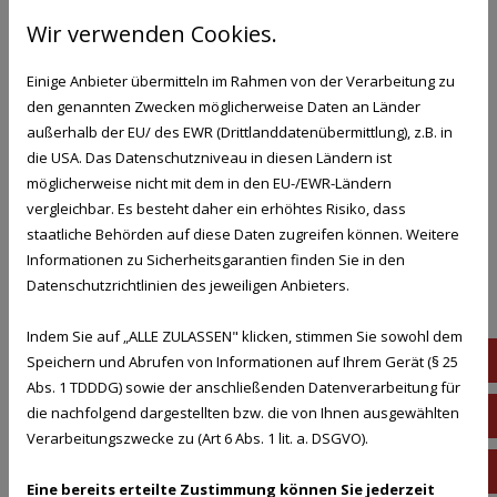
Anforderungen entspricht.
Wir verwenden Cookies.
Wir verfügen über die notwendige Qualifikation zur
Einige Anbieter übermitteln im Rahmen von der Verarbeitung zu
Abnahme nach der Trinkwasserverordnung und
den genannten Zwecken möglicherweise Daten an Länder
arbeiten eng mit einem zertifizierten Labor zusammen.
außerhalb der EU/ des EWR (Drittlanddatenübermittlung), z.B. in
die USA. Das Datenschutzniveau in diesen Ländern ist
möglicherweise nicht mit dem in den EU-/EWR-Ländern
vergleichbar. Es besteht daher ein erhöhtes Risiko, dass
Unsere Leistungen für Ihre
staatliche Behörden auf diese Daten zugreifen können. Weitere
Trinkwasserhygiene
Informationen zu Sicherheitsgarantien finden Sie in den
Datenschutzrichtlinien des jeweiligen Anbieters.
Wir bieten Ihnen ein umfassendes Leistungspaket,
das alle wichtigen Bereiche abdeckt:
Indem Sie auf „ALLE ZULASSEN" klicken, stimmen Sie sowohl dem
07
Speichern und Abrufen von Informationen auf Ihrem Gerät (§ 25
Entnahme von Trinkwasserproben gemäß
Abs. 1 TDDDG) sowie der anschließenden Datenverarbeitung für
die nachfolgend dargestellten bzw. die von Ihnen ausgewählten
Trinkwasserverordnung zur Untersuchung von
01
Verarbeitungszwecke zu (Art 6 Abs. 1 lit. a. DSGVO).
Mikrobiologie und Chemie (z. B. Legionellen,
in
Schwermetalle und weitere Parameter)
Eine bereits erteilte Zustimmung können Sie jederzeit