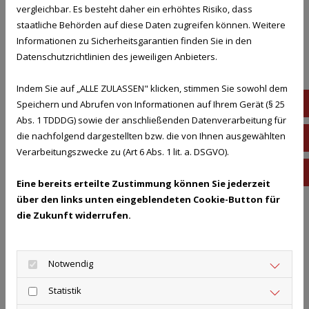
vergleichbar. Es besteht daher ein erhöhtes Risiko, dass
staatliche Behörden auf diese Daten zugreifen können. Weitere
Wohnungs- und Haushaltsauflösungen –
Informationen zu Sicherheitsgarantien finden Sie in den
fachgerecht, diskret und zuverlässig
Datenschutzrichtlinien des jeweiligen Anbieters.
Keller- und Dachbodenräumungen – für mehr
Platz und Ordnung
Indem Sie auf „ALLE ZULASSEN" klicken, stimmen Sie sowohl dem
07
Speichern und Abrufen von Informationen auf Ihrem Gerät (§ 25
Büro- und Geschäftsauflösungen – inklusive
Abs. 1 TDDDG) sowie der anschließenden Datenverarbeitung für
fachgerechter Entsorgung
die nachfolgend dargestellten bzw. die von Ihnen ausgewählten
01
Sperrmüllentsorgung – umweltgerecht und
Verarbeitungszwecke zu (Art 6 Abs. 1 lit. a. DSGVO).
vorschriftsgemäß
in
Fachgerechte Entfernung von Einbauten – Möbel,
Eine bereits erteilte Zustimmung können Sie jederzeit
über den links unten eingeblendeten Cookie-Button für
Teppiche, Tapeten oder Sanitäranlagen
die Zukunft widerrufen.
Desinfektion nach Entrümpelung – für hygienisch
einwandfreie Räume
Schädlingsbekämpfung bei Bedarf – effektive
Notwendig
Maßnahmen gegen Befall
Statistik