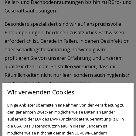
Keller- und Dachbodenräumungen bis hin zu Büro- und
Geschäftsauflösungen.
Besonders spezialisiert sind wir auf anspruchsvolle
Entrümpelungen, bei denen zusätzliches Fachwissen
erforderlich ist. Gerade in Fällen, in denen Desinfektion
oder Schädlingsbekämpfung notwendig wird,
profitieren Sie von unserer Erfahrung und unserem
qualifizierten Team. So stellen wir sicher, dass die
Räumlichkeiten nicht nur leer, sondern auch hygienisch
sauber und sicher übergeben werden.
Wir verwenden Cookies.
Einige Anbieter übermitteln im Rahmen von der Verarbeitung zu
den genannten Zwecken möglicherweise Daten an Länder
Unsere Leistungen bei Entrümpelungen
außerhalb der EU/ des EWR (Drittlanddatenübermittlung), z.B. in
die USA. Das Datenschutzniveau in diesen Ländern ist
Wir übernehmen für Sie alle Schritte – von der
möglicherweise nicht mit dem in den EU-/EWR-Ländern
Planung bis zur besenreinen Übergabe: